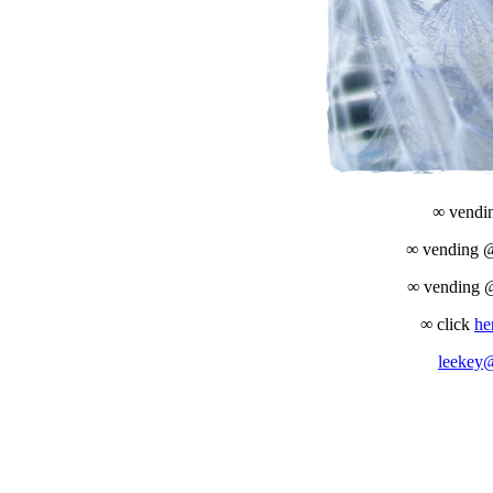
∞ vend
∞ vending
∞ vending
∞ click
he
leekey@